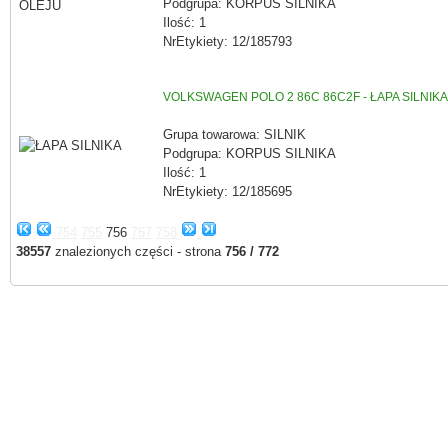
Podgrupa: KORPUS SILNIKA
Ilość: 1
NrEtykiety: 12/185793
VOLKSWAGEN POLO 2 86C 86C2F - ŁAPA SILNIKA
Grupa towarowa: SILNIK
Podgrupa: KORPUS SILNIKA
Ilość: 1
NrEtykiety: 12/185695
754
755
756
757
758
38557
znalezionych części - strona
756 / 772